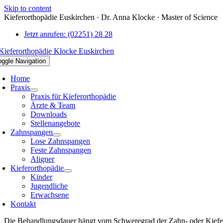
Skip to content
Kieferorthopädie Euskirchen · Dr. Anna Klocke · Master of Science
Jetzt anrufen: (02251) 28 28
oggle Navigation
Home
Praxis
Praxis für Kieferorthopädie
Ärzte & Team
Downloads
Stellenangebote
Zahnspangen
Lose Zahnspangen
Feste Zahnspangen
Aligner
Kieferorthopädie
Kinder
Jugendliche
Erwachsene
Kontakt
Die Behandlungsdauer hängt vom Schweregrad der Zahn- oder Kieferfe